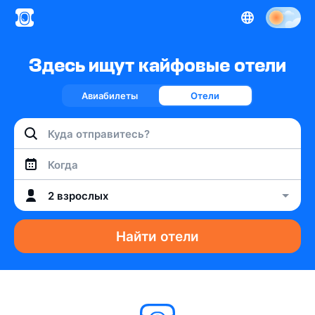
Здесь ищут кайфовые отели
Авиабилеты
Отели
Когда
2 взрослых
Найти отели