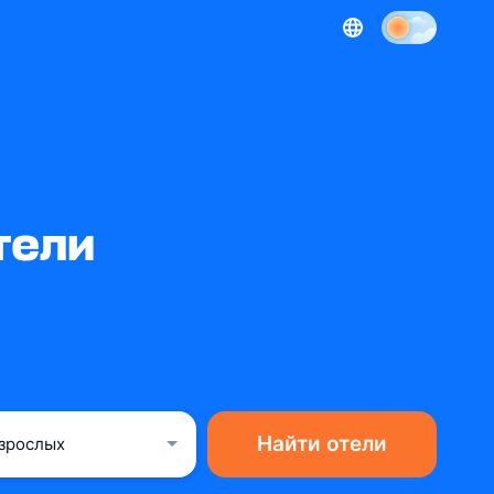
тели
Найти отели
взрослых