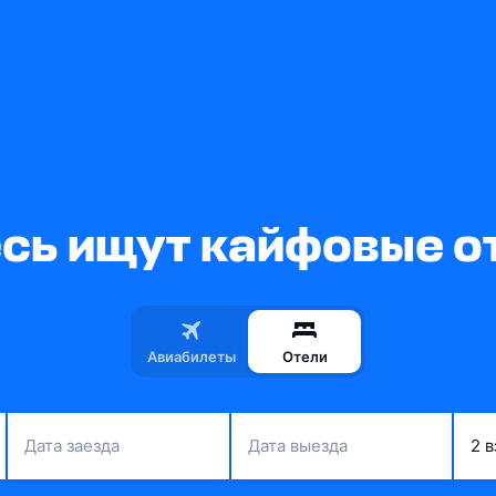
сь ищут кайфовые о
Авиабилеты
Отели
Дата заезда
Дата выезда
2 