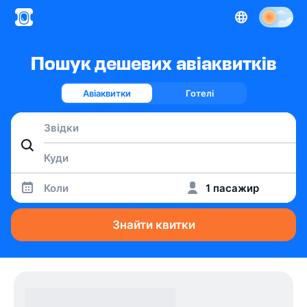
Пошук дешевих авіаквитків
Авіаквитки
Готелі
Коли
1 пасажир
Знайти квитки